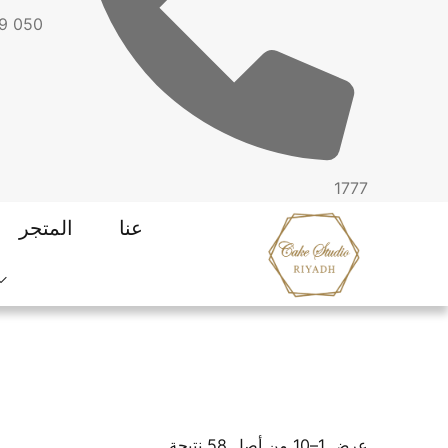
09
1777
عنا
المتجر
عرض 1–10 من أصل 58 نتيجة