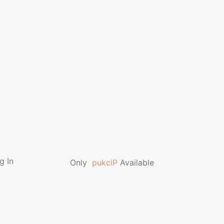
g In
Only
p
u
k
c
i
P
Available