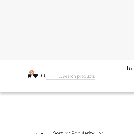
نا
0
Sort by Popularity